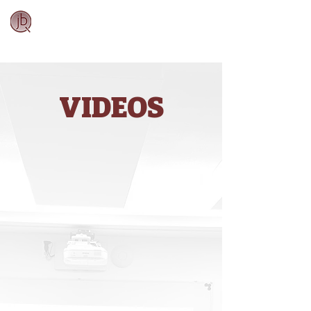
JazzBossaQuarte
tt
VIDEOS